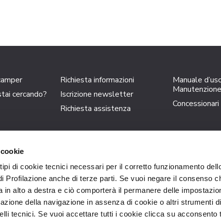
 camper
Richiesta informazioni
Manuale d’us
Manutenzion
tai cercando?
Iscrizione newsletter
Concessionari
Richiesta assistenza
 cookie
Trigano S.p.A.
– C.F. 12636260155 Loc. Cusona – 53037 San Gi
 tipi di cookie tecnici necessari per il corretto funzionamento dell
 Cap. Soc. 18.000.000 i.v.
Tel.
+39 0577-6501
F
di Profilazione anche di terze parti. Se vuoi negare il consenso ch
 in alto a destra e ciò comporterà il permanere delle impostazion
azione della navigazione in assenza di cookie o altri strumenti d
li tecnici. Se vuoi accettare tutti i cookie clicca su acconsento t