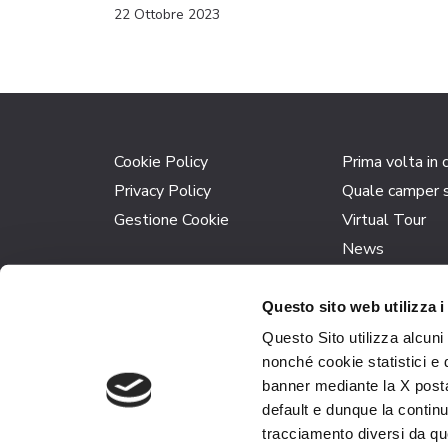
22 Ottobre 2023
Cookie Policy
Prima volta in
Privacy Policy
Quale camper s
Gestione Cookie
Virtual Tour
News
Questo sito web utilizza i
P.I. 01010530523 
Questo Sito utilizza alcuni
N° REA 13954 –
nonché cookie statistici e 
banner mediante la X posta
default e dunque la continu
tracciamento diversi da quel