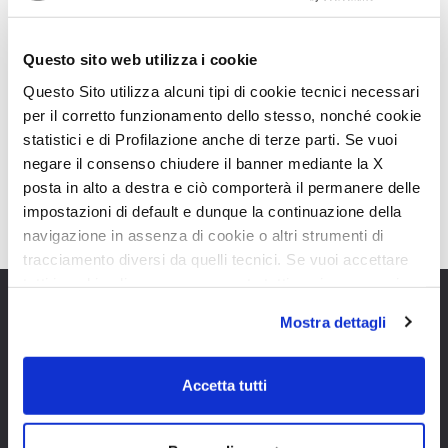
Questo sito web utilizza i cookie
Questo Sito utilizza alcuni tipi di cookie tecnici necessari
per il corretto funzionamento dello stesso, nonché cookie
statistici e di Profilazione anche di terze parti. Se vuoi
Van Livingstone DUO Roller Team
negare il consenso chiudere il banner mediante la X
posta in alto a destra e ciò comporterà il permanere delle
16 Ottobre 2022
impostazioni di default e dunque la continuazione della
navigazione in assenza di cookie o altri strumenti di
tracciamento diversi da quelli tecnici. Se vuoi accettare
tutti i cookie clicca su acconsento tutti, se invece vuoi
autonomamente selezionare i cookie da accettare clicca
Mostra dettagli
su acconsento selezionati. Se vuoi saperne di più clicca
Cookie Policy
Prima volta in camper
qui. Cliccando sul tasto "Acconsento" permetti l'utilizzo
Privacy Policy
Quale camper stai cercando?
dei cookie.
Accetta tutti
Gestione Cookie
Virtual Tour
News