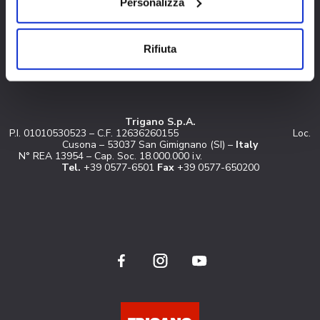
Personalizza
Richiesta informazioni
Manuale d’uso e Manutenzione
Iscrizione newsletter
Concessionari Roller Team
Rifiuta
Richiesta assistenza
Trigano S.p.A.
P.I. 01010530523 – C.F. 12636260155 Loc.
Cusona – 53037 San Gimignano (SI) –
Italy
N° REA 13954 – Cap. Soc. 18.000.000 i.v.
Tel.
+39 0577-6501
Fax
+39 0577-650200