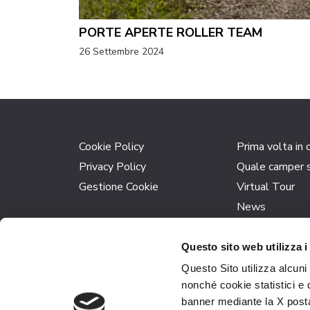
PORTE APERTE ROLLER TEAM
26 Settembre 2024
Cookie Policy
Prima volta in
Privacy Policy
Quale camper s
Gestione Cookie
Virtual Tour
News
Questo sito web utilizza i
P.I. 01010530523 
Questo Sito utilizza alcuni
N° REA 13954 –
nonché cookie statistici e 
banner mediante la X posta