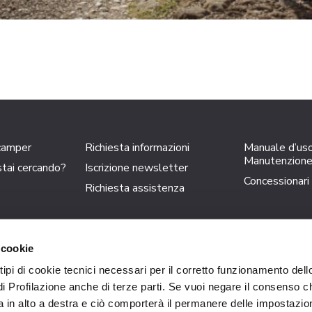
 camper
Richiesta informazioni
Manuale d’us
Manutenzion
tai cercando?
Iscrizione newsletter
Concessionari
Richiesta assistenza
 cookie
Trigano S.p.A.
– C.F. 12636260155 Loc. Cusona – 53037 San Gi
 tipi di cookie tecnici necessari per il corretto funzionamento dell
 Cap. Soc. 18.000.000 i.v.
Tel.
+39 0577-6501
F
di Profilazione anche di terze parti. Se vuoi negare il consenso ch
 in alto a destra e ciò comporterà il permanere delle impostazion