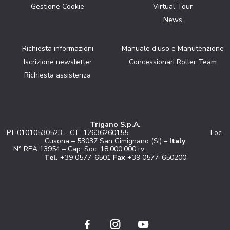
Gestione Cookie
Virtual Tour
News
Richiesta informazioni
Manuale d’uso e Manutenzione
Iscrizione newsletter
Concessionari Roller Team
Richiesta assistenza
Trigano S.p.A.
P.I. 01010530523 – C.F. 12636260155 Loc.
Cusona – 53037 San Gimignano (SI) –
Italy
N° REA 13954 – Cap. Soc. 18.000.000 i.v.
Tel.
+39 0577-6501
Fax
+39 0577-650200