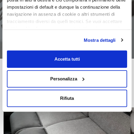
Vai alla pagina
impostazioni di default e dunque la continuazione della
navigazione in assenza di cookie o altri strumenti di
tracciamento diversi da quelli tecnici. Se vuoi accettare
tutti i cookie clicca su acconsento tutti, se invece vuoi
autonomamente selezionare i cookie da accettare clicca
Mostra dettagli
su acconsento selezionati. Se vuoi saperne di più clicca
qui. Cliccando sul tasto "Acconsento" permetti l'utilizzo
dei cookie.
Accetta tutti
Personalizza
Tappezzerie
Rifiuta