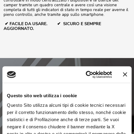
controllare in modo centralizzato i dispositivi e le utenze del
camper tramite un quadro centrale e avere così una visione
completa di tutti gli indicatori di stato in tempo reale per averne il
pieno controllo, anche tramite app sullo smartphone.
✔ FACILE DA USARE. ✔
SICURO E SEMPRE
AGGIORNATO.
Questo sito web utilizza i cookie
Questo Sito utilizza alcuni tipi di cookie tecnici necessari
Pack disponibili
per il corretto funzionamento dello stesso, nonché cookie
statistici e di Profilazione anche di terze parti. Se vuoi
negare il consenso chiudere il banner mediante la X
posta in alto a destra e ciò comporterà il permanere delle