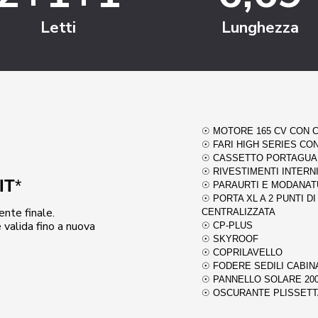
Letti
Lunghezza
☉ MOTORE 165 CV CON C
☉ FARI HIGH SERIES CON
☉ CASSETTO PORTAGUA
☉ RIVESTIMENTI INTERN
IT
*
☉ PARAURTI E MODANATU
☉ PORTA XL A 2 PUNTI D
ente finale.
CENTRALIZZATA
e valida fino a nuova
☉ CP-PLUS
☉ SKYROOF
☉ COPRILAVELLO
☉ FODERE SEDILI CABIN
☉ PANNELLO SOLARE 20
☉ OSCURANTE PLISSETT