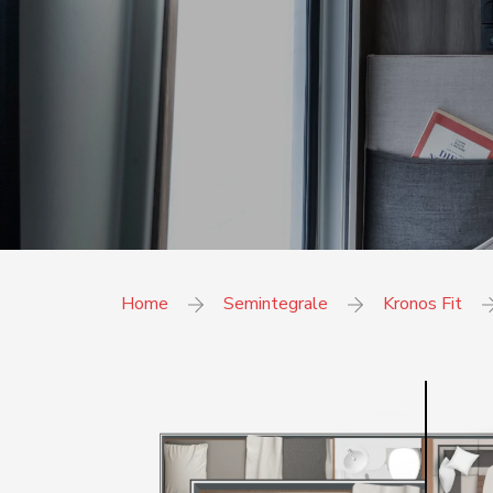
Home
Semintegrale
Kronos Fit