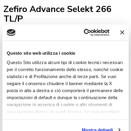
Zefiro Advance Selekt 266
TL/P
Zefiro 267 Integral
Questo sito web utilizza i cookie
Questo Sito utilizza alcuni tipi di cookie tecnici necessari
per il corretto funzionamento dello stesso, nonché cookie
Zefiro 266 TL/P
statistici e di Profilazione anche di terze parti. Se vuoi
negare il consenso chiudere il banner mediante la X
posta in alto a destra e ciò comporterà il permanere delle
Zefiro 267 TL
impostazioni di default e dunque la continuazione della
navigazione in assenza di cookie o altri strumenti di
tracciamento diversi da quelli tecnici. Se vuoi accettare
tutti i cookie clicca su acconsento tutti, se invece vuoi
Kronos 265 TL
autonomamente selezionare i cookie da accettare clicca
Mostra dettagli