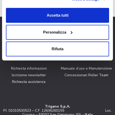
su acconsento selezionati. Se vuoi saperne di più clicca
qui. Cliccando sul tasto "Acconsento" permetti l'utilizzo
dei cookie.
Accetta tutti
Personalizza
Cookie Policy
Prima volta in camper
Privacy Policy
Quale camper stai cercando?
Gestione Cookie
Virtual Tour
Rifiuta
News
Richiesta informazioni
Manuale d’uso e Manutenzione
Iscrizione newsletter
Concessionari Roller Team
Richiesta assistenza
Trigano S.p.A.
P.I. 01010530523 – C.F. 12636260155 Loc.
Cusona – 53037 San Gimignano (SI) –
Italy