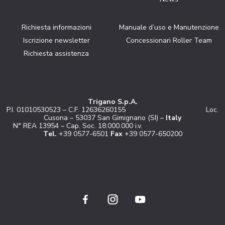
Richiesta informazioni
Manuale d’uso e Manutenzione
Iscrizione newsletter
Concessionari Roller Team
Richiesta assistenza
Trigano S.p.A.
P.I. 01010530523 – C.F. 12636260155 Loc.
Cusona – 53037 San Gimignano (SI) –
Italy
N° REA 13954 – Cap. Soc. 18.000.000 i.v.
Tel.
+39 0577-6501
Fax
+39 0577-650200