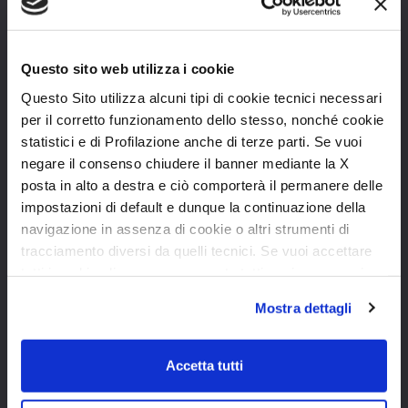
Questo sito web utilizza i cookie
Questo Sito utilizza alcuni tipi di cookie tecnici necessari
per il corretto funzionamento dello stesso, nonché cookie
statistici e di Profilazione anche di terze parti. Se vuoi
negare il consenso chiudere il banner mediante la X
posta in alto a destra e ciò comporterà il permanere delle
impostazioni di default e dunque la continuazione della
ExPS - + isolamento, + protezione, - rumore
navigazione in assenza di cookie o altri strumenti di
tracciamento diversi da quelli tecnici. Se vuoi accettare
I Kronos sono ben isolati e silenziosi, grazie alla tecnologia EXPS
tutti i cookie clicca su acconsento tutti, se invece vuoi
Evo, che garantisce una protezione assoluta in termini di
isolamento. Materiali con alte performance di coibentazione,
autonomamente selezionare i cookie da accettare clicca
tecniche costruttive qualitative, reparti produttivi specializzati con
Mostra dettagli
su acconsento selezionati. Se vuoi saperne di più clicca
un unico obiettivo: il miglior comfort per il cliente, ovunque e a
lungo.
qui. Cliccando sul tasto "Acconsento" permetti l'utilizzo
dei cookie.
Accetta tutti