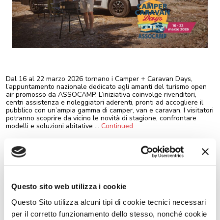
Dal 16 al 22 marzo 2026 tornano i Camper + Caravan Days,
l’appuntamento nazionale dedicato agli amanti del turismo open
air promosso da ASSOCAMP. L’iniziativa coinvolge rivenditori,
centri assistenza e noleggiatori aderenti, pronti ad accogliere il
pubblico con un’ampia gamma di camper, van e caravan. I visitatori
potranno scoprire da vicino le novità di stagione, confrontare
modelli e soluzioni abitative …
Continued
Metti in moto l’estate con
Roller Team
Questo sito web utilizza i cookie
Questo Sito utilizza alcuni tipi di cookie tecnici necessari
per il corretto funzionamento dello stesso, nonché cookie